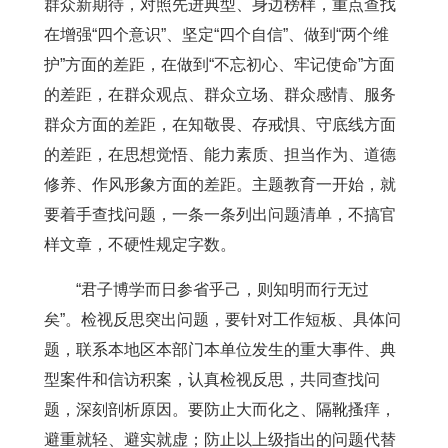
群众新期待，对照先进典型、身边榜样，重点查找
在增强“四个意识”、坚定“四个自信”、做到“两个维
护”方面的差距，在做到“不忘初心、牢记使命”方面
的差距，在群众观点、群众立场、群众感情、服务
群众方面的差距，在知敬畏、存戒惧、守底线方面
的差距，在思想觉悟、能力素质、担当作为、道德
修养、作风形象方面的差距。主题教育一开始，就
要着手查找问题，一条一条列出问题清单，不搞官
样文章，不硬性规定字数。
“君子博学而日参省乎己，则知明而行无过
矣”。检视反思突出问题，要针对工作短板、具体问
题，联系本地区本部门本单位发生的重大事件、典
型案件和信访积案，认真检视反思，共同查找问
题，深刻剖析原因。要防止大而化之、隔靴搔痒，
避重就轻、避实就虚；防止以上级指出的问题代替