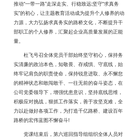
推动“一带一路”走深走实、行稳致远;坚守“求真务
实”的初心，让主题教育活动成为提升个人修养的动
力源，大力弘扬求真务实的路桥文化，不断提升干
部职工的个人修养，汇聚起企业高质量发展的正能
量。
杜飞号召全体党员干部始终坚守初心，保持务
实清廉的政治本色，知敬畏、存戒惧、守底线，始
终牢记肩负的职责使命，保持锐意进取、永不懈怠
的精神状态和敢闯敢干、一往无前的奋斗姿态，在
公司党委领导下，增强忧患意识，坚持底线思维，
积极应对挑战，狠抓工作落实，善于攻坚克难，全
力以赴做好各项工作，为打造千亿路桥、建设百年
路桥的宏伟蓝图不懈奋斗!
党课结束后，第六巡回指导组组织全体人员对