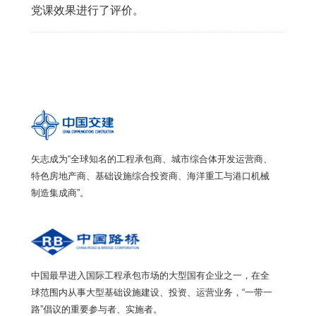
党课效果进行了评价。
矢志成为“全球知名的工程承包商、城市综合体开发运营商、
特色房地产商、基础设施综合投资商、海洋重工与港口机械
制造集成商”。
中国最早进入国际工程承包市场的大型国有企业之一，在全
球范围内从事大型基础设施建设、投资、运营业务，“一带一
路”倡议的重要参与者、实施者。