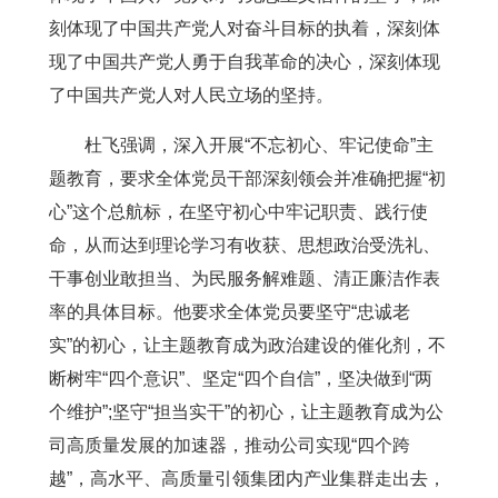
刻体现了中国共产党人对奋斗目标的执着，深刻体
现了中国共产党人勇于自我革命的决心，深刻体现
了中国共产党人对人民立场的坚持。
杜飞强调，深入开展“不忘初心、牢记使命”主
题教育，要求全体党员干部深刻领会并准确把握“初
心”这个总航标，在坚守初心中牢记职责、践行使
命，从而达到理论学习有收获、思想政治受洗礼、
干事创业敢担当、为民服务解难题、清正廉洁作表
率的具体目标。他要求全体党员要坚守“忠诚老
实”的初心，让主题教育成为政治建设的催化剂，不
断树牢“四个意识”、坚定“四个自信”，坚决做到“两
个维护”;坚守“担当实干”的初心，让主题教育成为公
司高质量发展的加速器，推动公司实现“四个跨
越”，高水平、高质量引领集团内产业集群走出去，