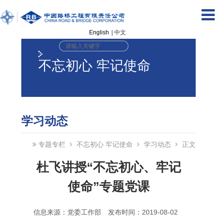
English
| 中文
不忘初心 牢记使命
学习动态
专题专栏
不忘初心 牢记使命
学习动态
正文
杜飞讲授“不忘初心、牢记
使命”专题党课
信息来源：党委工作部
发布时间：2019-08-02